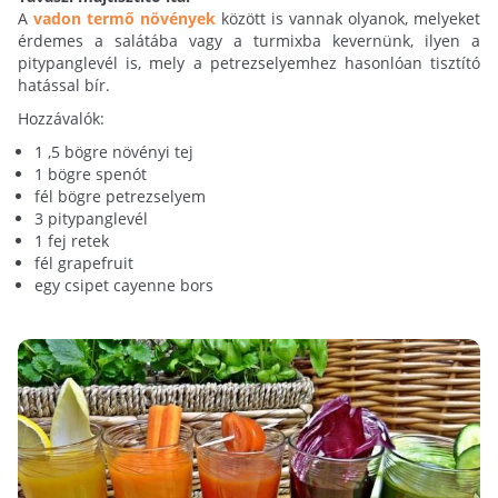
A
vadon termő növények
között is vannak olyanok, melyeket
érdemes a salátába vagy a turmixba kevernünk, ilyen a
pitypanglevél is, mely a petrezselyemhez hasonlóan tisztító
hatással bír.
Hozzávalók:
1 ,5 bögre növényi tej
1 bögre spenót
fél bögre petrezselyem
3 pitypanglevél
1 fej retek
fél grapefruit
egy csipet cayenne bors