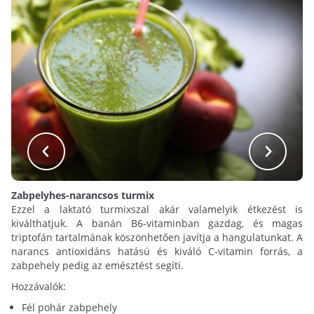
Zabpelyhes-narancsos turmix
Ezzel a laktató turmixszal akár valamelyik étkezést is
kiválthatjuk. A banán B6-vitaminban gazdag, és magas
triptofán tartalmának köszönhetően javítja a hangulatunkat. A
narancs antioxidáns hatású és kiváló C-vitamin forrás, a
zabpehely pedig az emésztést segíti.
Hozzávalók:
Fél pohár zabpehely