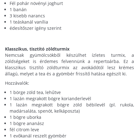
Fél pohár növényi joghurt
1 banán
3 kisebb narancs
1 teáskanál vanília
édesítőszer igény szerint
Klasszikus, tisztító zöldturmix
Nemcsak gyümölcsökből készülhet ízletes turmix, a
zöldségeket is érdemes felvennünk a repertoárba. Ez a
klasszikus tisztító zöldturmix az avokádótól lesz krémes
állagú, melyet a tea és a gyömbér frissítő hatása egészít ki.
Hozzávalók:
1 börge zöld tea, lehűtve
1 lazán megrakott bögre korianderlevél
1 lazán megrakott bögre zöld bébilevél (pl. rukola,
madársaláta, spenót, kelkáposzta)
1 bögre uborka
1 bögre ananász
fél citrom leve
1 evőkanál reszelt gyömbér