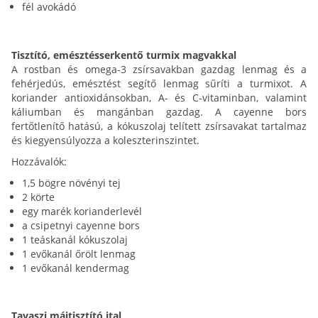
fél avokádó
Tisztító, emésztésserkentő turmix magvakkal
A rostban és omega-3 zsírsavakban gazdag lenmag és a
fehérjedús, emésztést segítő lenmag sűríti a turmixot. A
koriander antioxidánsokban, A- és C-vitaminban, valamint
káliumban és mangánban gazdag. A cayenne bors
fertőtlenítő hatású, a kókuszolaj telített zsírsavakat tartalmaz
és kiegyensúlyozza a koleszterinszintet.
Hozzávalók:
1,5 bögre növényi tej
2 körte
egy marék korianderlevél
a csipetnyi cayenne bors
1 teáskanál kókuszolaj
1 evőkanál őrölt lenmag
1 evőkanál kendermag
Tavaszi májtisztító ital