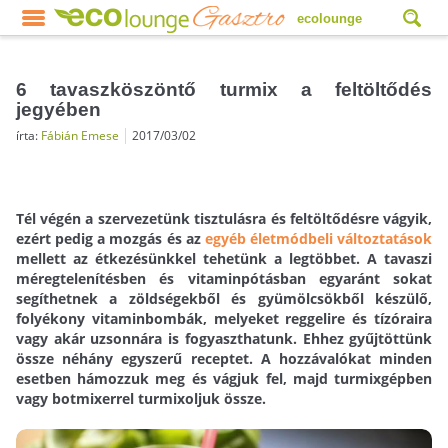
ecolounge
6 tavaszköszöntő turmix a feltöltődés
jegyében
írta:
Fábián Emese
2017/03/02
Tél végén a szervezetünk tisztulásra és feltöltődésre vágyik,
ezért pedig a mozgás és az
egyéb életmódbeli változtatások
mellett az étkezésünkkel tehetünk a legtöbbet. A tavaszi
méregtelenítésben és vitaminpótásban egyaránt sokat
segíthetnek a zöldségekből és gyümölcsökből készülő,
folyékony vitaminbombák, melyeket reggelire és tízóraira
vagy akár uzsonnára is fogyaszthatunk. Ehhez gyűjtöttünk
össze néhány egyszerű receptet. A hozzávalókat minden
esetben hámozzuk meg és vágjuk fel, majd turmixgépben
vagy botmixerrel turmixoljuk össze.