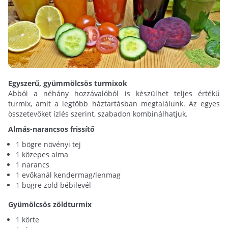
Egyszerű, gyümmölcsös turmixok
Abból a néhány hozzávalóból is készülhet teljes értékű
turmix, amit a legtöbb háztartásban megtalálunk. Az egyes
összetevőket ízlés szerint, szabadon kombinálhatjuk.
Almás-narancsos frissítő
1 bögre növényi tej
1 közepes alma
1 narancs
1 evőkanál kendermag/lenmag
1 bögre zöld bébilevél
Gyümölcsös zöldturmix
1 körte