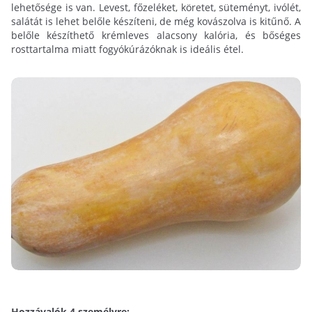
lehetősége is van. Levest, főzeléket, köretet, süteményt, ivólét,
salátát is lehet belőle készíteni, de még kovászolva is kitűnő. A
belőle készíthető krémleves alacsony kalória, és bőséges
rosttartalma miatt fogyókúrázóknak is ideális étel.
Hozzávalók 4 személyre: