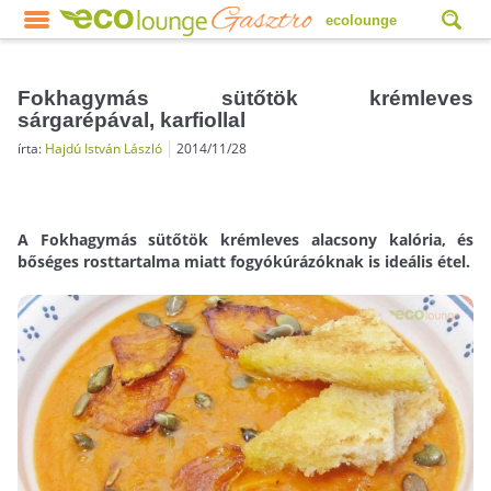
ecolounge
Fokhagymás sütőtök krémleves
sárgarépával, karfiollal
írta:
Hajdú István László
2014/11/28
A Fokhagymás sütőtök krémleves alacsony kalória, és
bőséges rosttartalma miatt fogyókúrázóknak is ideális étel.