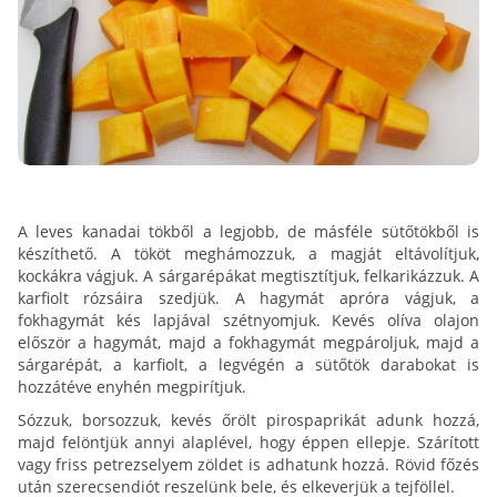
A leves kanadai tökből a legjobb, de másféle sütőtökből is
készíthető. A tököt meghámozzuk, a magját eltávolítjuk,
kockákra vágjuk. A sárgarépákat megtisztítjuk, felkarikázzuk. A
karfiolt rózsáira szedjük. A hagymát apróra vágjuk, a
fokhagymát kés lapjával szétnyomjuk. Kevés olíva olajon
először a hagymát, majd a fokhagymát megpároljuk, majd a
sárgarépát, a karfiolt, a legvégén a sütőtök darabokat is
hozzátéve enyhén megpirítjuk.
Sózzuk, borsozzuk, kevés őrölt pirospaprikát adunk hozzá,
majd felöntjük annyi alaplével, hogy éppen ellepje. Szárított
vagy friss petrezselyem zöldet is adhatunk hozzá. Rövid főzés
után szerecsendiót reszelünk bele, és elkeverjük a tejföllel.