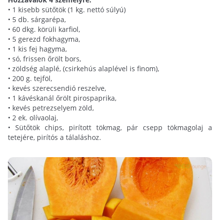
• 1 kisebb sütőtök (1 kg. nettó súlyú)
• 5 db. sárgarépa,
• 60 dkg. körüli karfiol,
• 5 gerezd fokhagyma,
• 1 kis fej hagyma,
• só, frissen őrölt bors,
• zöldség alaplé, (csirkehús alaplével is finom),
• 200 g. tejföl,
• kevés szerecsendió reszelve,
• 1 kávéskanál őrölt pirospaprika,
• kevés petrezselyem zöld,
• 2 ek. olívaolaj,
• Sütőtök chips, pirított tökmag, pár csepp tökmagolaj a
tetejére, pirítós a tálaláshoz.