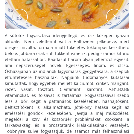
A sütőtök fogyasztása idényjellegű, és ősz közepén igazán
aktuális. Nem véletlenül vált a Halloween jelképévé, mert
üreges mivolta, formája miatt tökéletes töklámpás készíthető
belőle. Jobbára csak sült tökként ismerik, pedig számos kitűnő
élettani hatással bír. Ráadásul három olyan jellemzőt egyesít,
ami népszerűségét növeli. Egészséges, finom, és olcsó.
Őshazájában az indiánok kígyómarás gyógyítására, a szeplők
eltüntetésére használták. Napjaink tudományos kutatásai
kimutatták, hogy egyebek mellett kalciumot, cinket, mangánt,
rezet, vasat, foszfort, C-vitamint, karotint, A,B1,B2,B6
vitaminokat, és folsavat is tartalmaz. Fogyasztásával szebb
lesz a bőr, segít a pattanások kezelésében, hashajtóként,
béltisztítóként is alkalmazható. Jótékony hatása segít az
emésztési gondok, kezelésében, javítja a máj működését,
megelőzi a szív, és koszorúér problémákat, csökkenti a
farkasvakság, és a prosztatarák kialakulásának veszélyét.
Többnyire sülve fogyasztjuk, de számos más felhasználási