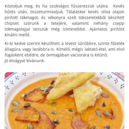
Kóstoljuk meg, és ha szükséges fűszerezzük utána. Kevés
hűtés után, összeturmixoljuk. Tálaláskor kevés olíva olajon
pirított tökmagot, és vékonyra szelt tökszeletekből készített
chipset szórunk a tetejére, valamint néhány csepp
tökmagolajjal tesszük még ízletesebbé. Ajánlatos pirítóst
kínálni mellé.
Ki-ki kedve szerint készítheti a levest sűrűbbre, szinte főzelék
állagúra, vagy lazábbra is. Kímélő, mégis laktató étel, ami első
fogásként ebédre, de önmagában vacsorára is kitűnő.
Jó étvágyat kívánunk.