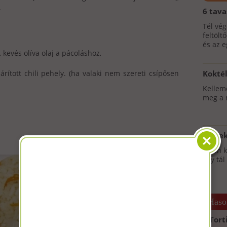
.
6 tava
jegyé
Tél vég
feltölt
és az e
e, kevés olíva olaj a pácoláshoz,
zárított chili pehely. (ha valaki nem szereti csípősen
Koktél
grapef
Kellem
meg a m
4 léle
Télen 
egy tál
Haso
Tort