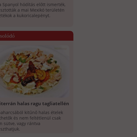
 Spanyol hódítás előtt ismerték,
sztották a mai Mexikó területén
ztékok a kukoricalepényt.
solódó
terrán halas ragu tagliatellén
aharcsából kitűnő halas ételek
thetők és nem feltétlenül csak
n sütve, vagy rántva
szthatjuk.