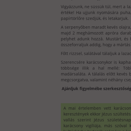
Vigyázzunk, ne süssük túl, mert a la
értéke! Ha ujjunk nyomására puha, 
papírtörlőre szedjük, és letakarjuk.
A serpenyőben maradt kevés olajra,
majd 2 meghámozott apróra darabolt
pelyhet adunk hozzá. Mustárt, és 
összeforraljuk addig, hogy a mártá
Főtt rizzsel, salátával tálaljuk a laz
Szerencsére karácsonykor is kapha
többsége illik a hal mellé: Több
madársaláta. A tálalás előtt kevés b
megcsorgatva, valamint néhány csepp
Ajánljuk figyelmébe szerkesztősé
A mai értelemben vett karácson
keresztények ekkor Jézus szültetés
vallás szerint Jézus születésna
karácsony vigíliája, más szóval