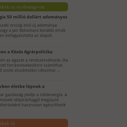
ikkek az ecolounge-on
ia 50 millió dollárt adományoz
il Amazonas-alapnak a
északi ország első új adománya
nő erdőirtás miatt
hogy a Jair Bolsonaro korábbi elnök
n befagyasztotta az alapot.
en a Közös Agrárpolitika
in belül az erdőtelepítési
en az ágazat a rendszerváltozás óta
atok az elsők között nyílnak
tott forrásnövekedésre számíthat.
meg
ő uniós elszámolási ciklushoz ...
vben életbe lépnek a
rőművek telepítését
Lazac steak
ar gazdaság jövője a zöldenergia. A
nnyítő rendelkezések
őművek időjárásfüggő megújuló
aforrásként hasznosan egészíthetik
kkek itt