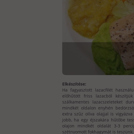
Elkészítése:
Ha fagyasztott lazacfilét használ
előhűtött friss lazacból készítj
szálkamentes lazacszeleteket dur
mindkét oldalon enyhén bedörzsölj
extra szűz olíva olajjal is vigyáz
jobb, ha egy éjszakára hűtőbe tess
olajon mindkét oldalát 3-3 perc
szétnyomott fokhagymát is teszünk.