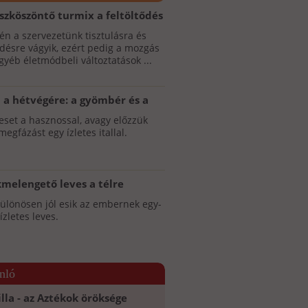
szköszöntő turmix a feltöltődés
ben
én a szervezetünk tisztulásra és
ődésre vágyik, ezért pedig a mozgás
gyéb életmódbeli változtatások ...
 a hétvégére: a gyömbér és a
ruit remek párost alkot
eset a hasznossal, avagy előzzük
egfázást egy ízletes itallal.
kmelengető leves a télre
különösen jól esik az embernek egy-
 ízletes leves.
nló
illa - az Aztékok öröksége