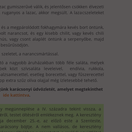
zac gumiszerűvé válik, és jelentősen csökken élvezeti
ruganyos a lazac, akkor megsült. A lazacszeleteket
 és a megpárolódott fokhagymára kevés bort öntünk,
 narancsot, és egy kisebb chilit, vagy kevés chili
hús, vagy csont alaplét öntünk a serpenyőbe, majd
s besűrűsödjön.
ac szeletet, a narancsmártással.
tó a nagyobb áruházakban több féle saláta, melyek
ek közt szívsaláta leveleivel, endívia, rukkola,
alzsamecettel, esetleg borecettel, vagy fűszerecettel
 extra szűz olíva olajjal még ízletesebbé tehető.
günk karácsonyi üdvözletét, amelyet megtekinthet
ide kattintva
.
y megünneplése a IV. századra tekint vissza, a
éről, testet öltéséről emlékeznek meg. A keresztény
pja december 25.-e, az előző este a Szenteste,
 karácsony böjtje. A nem vallásos, de keresztény