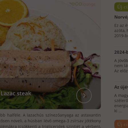
Új c
Norvég
a braz
Ez az 
csökke
azóta, 
2019-be
2024-b
kerete
A jövőb
pályáz
nem lá
majd 
Az előz
Az újé
széle
Lazac steak
A magy
megkö
széler
energi
ki ...
bb halféle. A lazachús színezőanyaga az astaxantin
tősen növeli, a húsban lévő omega-3 zsírsav jótékony
Új ci
blémákra (csökkenti a trigliceridek szintjét a vérben),