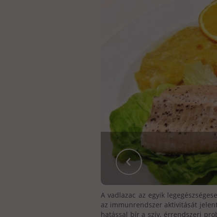
A vadlazac az egyik legegészségese
az immunrendszer aktivitását jelen
hatással bír a szív, érrendszeri pro