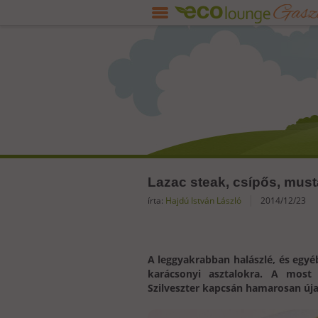
Lazac steak, csípős, mus
írta:
Hajdú István László
2014/12/23
A leggyakrabban halászlé, és egyé
karácsonyi asztalokra. A most 
Szilveszter kapcsán hamarosan úja