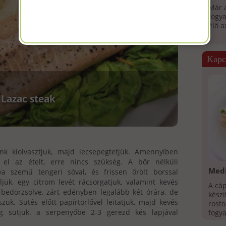
Már a
fogya
élő a
Kapc
Lazac steak
unk kiolvasztjuk, majd lecsepegtetjük. Amennyiben
ük el az ételt, erre nincs szükség. A bőr nélküli
Medi
va szemű tengeri sóval, és frissen őrölt borssal
ük, egy citrom levét rácsorgatjuk, valamint kevés
A cáp
va bedörzsölve, zárt edényben legalább két órára, de
készí
zük. Sütés előtt papírtörlővel leitatjuk, majd kevés
rosto
ig sütjük. a serpenyőbe 2-3 gerezd kés lapjával
fogya