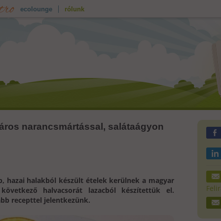
ecolounge
rólunk
táros narancsmártással, salátaágyon
b, hazai halakból készült ételek kerülnek a magyar
Feli
következő halvacsorát lazacból készítettük el.
bb recepttel jelentkezünk.