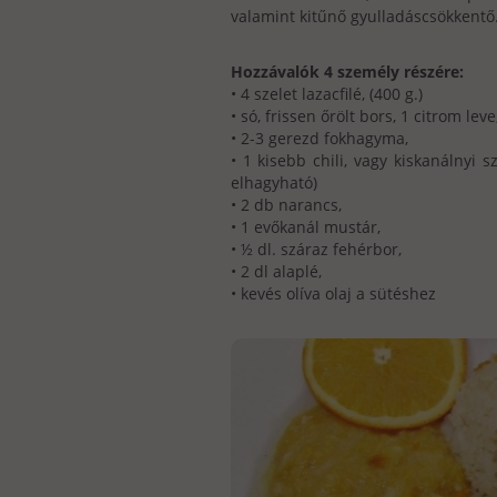
valamint kitűnő gyulladáscsökkentő
Hozzávalók 4 személy részére:
• 4 szelet lazacfilé, (400 g.)
• só, frissen őrölt bors, 1 citrom lev
• 2-3 gerezd fokhagyma,
• 1 kisebb chili, vagy kiskanálnyi s
elhagyható)
• 2 db narancs,
• 1 evőkanál mustár,
• ½ dl. száraz fehérbor,
• 2 dl alaplé,
• kevés olíva olaj a sütéshez