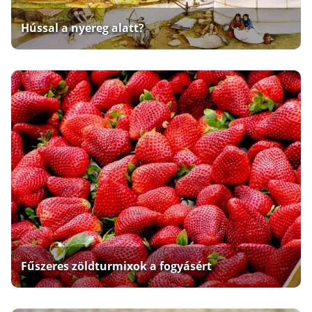
Hússal a nyereg alatt?
Fűszeres zöldturmixok a fogyásért