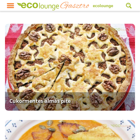
ecolounge
Cukormentes almás pite