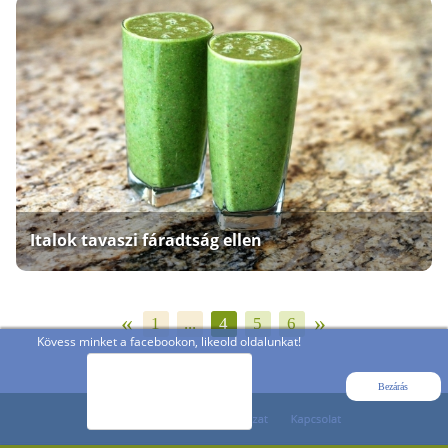
Italok tavaszi fáradtság ellen
«
»
1
...
4
5
6
Kövess minket a facebookon, likeold oldalunkat!
Bezárás