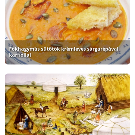
Fokhagymás sütőtök krémleves sárgarépával,
karfiollal